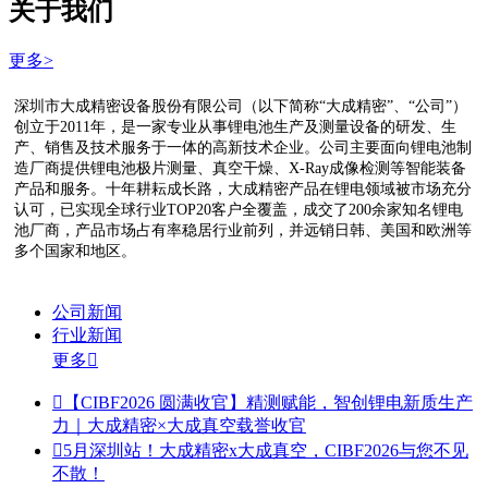
关于我们
更多>
深圳市大成精密设备股份有限公司（以下简称“大成精密”、“公司”）
创立于2011年，是一家专业从事锂电池生产及测量设备的研发、生
产、销售及技术服务于一体的高新技术企业。公司主要面向锂电池制
造厂商提供锂电池极片测量、真空干燥、X-Ray成像检测等智能装备
产品和服务。十年耕耘成长路，大成精密产品在锂电领域被市场充分
认可，已实现全球行业TOP20客户全覆盖，成交了200余家知名锂电
池厂商，产品市场占有率稳居行业前列，并远销日韩、美国和欧洲等
多个国家和地区。
公司新闻
行业新闻
更多


【CIBF2026 圆满收官】精测赋能，智创锂电新质生产
力｜大成精密×大成真空载誉收官

5月深圳站！大成精密x大成真空，CIBF2026与您不见
不散！