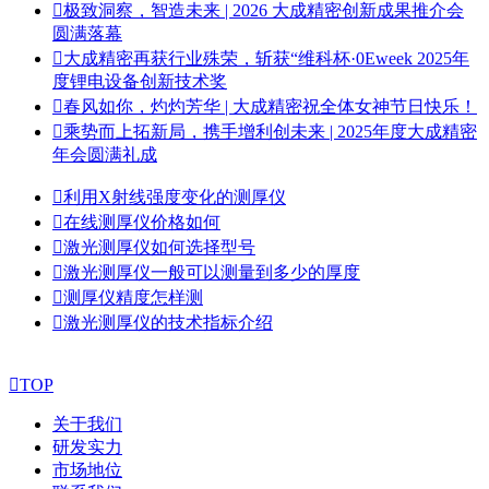

极致洞察，智造未来 | 2026 大成精密创新成果推介会
圆满落幕

大成精密再获行业殊荣，斩获“维科杯·0Eweek 2025年
度锂电设备创新技术奖

春风如你，灼灼芳华 | 大成精密祝全体女神节日快乐！

乘势而上拓新局，携手增利创未来 | 2025年度大成精密
年会圆满礼成

利用X射线强度变化的测厚仪

在线测厚仪价格如何

激光测厚仪如何选择型号

激光测厚仪一般可以测量到多少的厚度

测厚仪精度怎样测

激光测厚仪的技术指标介绍

TOP
关于我们
研发实力
市场地位