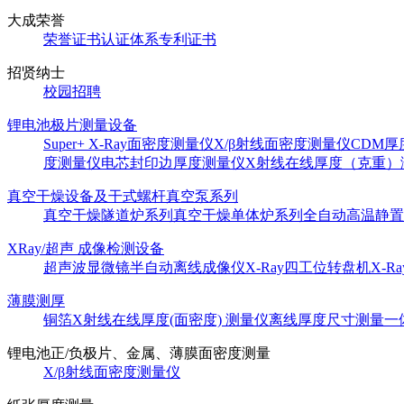
大成荣誉
荣誉证书
认证体系
专利证书
招贤纳士
校园招聘
锂电池极片测量设备
Super+ X-Ray面密度测量仪
X/β射线面密度测量仪
CDM
度测量仪
电芯封印边厚度测量仪
X射线在线厚度（克重）
真空干燥设备及干式螺杆真空泵系列
真空干燥隧道炉系列
真空干燥单体炉系列
全自动高温静置
XRay/超声 成像检测设备
超声波显微镜
半自动离线成像仪
X-Ray四工位转盘机
X-
薄膜测厚
铜箔X射线在线厚度(面密度) 测量仪
离线厚度尺寸测量一
锂电池正/负极片、金属、薄膜面密度测量
X/β射线面密度测量仪