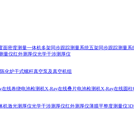
厚度面密度测量一体机
多架同步跟踪测量系统
五架同步跟踪测量系
测量仪
红外测厚仪
光学干涉测厚仪
陈化炉
干式螺杆真空泵及真空机组
Ray在线卷绕电池检测机
X-Ray在线叠片电池检测机
X-Ray在线圆
体机
激光测厚仪
光学干涉测厚仪
红外测厚仪
薄膜平整度测量仪
3