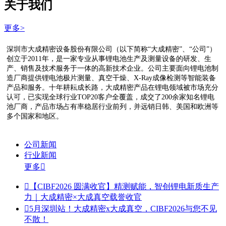
关于我们
更多>
深圳市大成精密设备股份有限公司（以下简称“大成精密”、“公司”）
创立于2011年，是一家专业从事锂电池生产及测量设备的研发、生
产、销售及技术服务于一体的高新技术企业。公司主要面向锂电池制
造厂商提供锂电池极片测量、真空干燥、X-Ray成像检测等智能装备
产品和服务。十年耕耘成长路，大成精密产品在锂电领域被市场充分
认可，已实现全球行业TOP20客户全覆盖，成交了200余家知名锂电
池厂商，产品市场占有率稳居行业前列，并远销日韩、美国和欧洲等
多个国家和地区。
公司新闻
行业新闻
更多


【CIBF2026 圆满收官】精测赋能，智创锂电新质生产
力｜大成精密×大成真空载誉收官

5月深圳站！大成精密x大成真空，CIBF2026与您不见
不散！