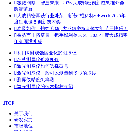

极致洞察，智造未来 | 2026 大成精密创新成果推介会
圆满落幕

大成精密再获行业殊荣，斩获“维科杯·0Eweek 2025年
度锂电设备创新技术奖

春风如你，灼灼芳华 | 大成精密祝全体女神节日快乐！

乘势而上拓新局，携手增利创未来 | 2025年度大成精密
年会圆满礼成

利用X射线强度变化的测厚仪

在线测厚仪价格如何

激光测厚仪如何选择型号

激光测厚仪一般可以测量到多少的厚度

测厚仪精度怎样测

激光测厚仪的技术指标介绍

TOP
关于我们
研发实力
市场地位